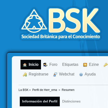
  Inicio
  Foro
Etiquetas
  Ezine
  Registrarse
  Webchat
  Ayuda
La BSK
»
Perfil de Herr_ema 
»
Resumen
Información del Perfil
Distinciones