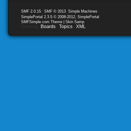
SMF 2.0.15
|
SMF © 2013
,
Simple Machines
SimplePortal 2.3.5 © 2008-2012, SimplePortal
SMFSimple.com Theme | Skin Samp
Sitemap:
Boards
|
Topics
|
XML