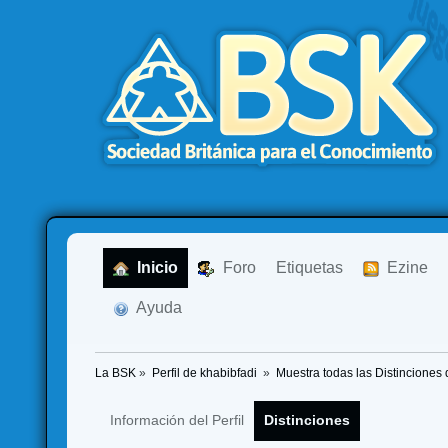
  Inicio
  Foro
Etiquetas
  Ezine
  Ayuda
La BSK
»
Perfil de khabibfadi 
»
Muestra todas las Distinciones 
Información del Perfil
Distinciones