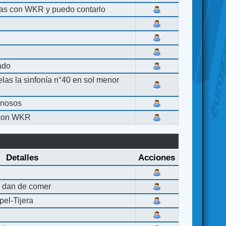
las con WKR y puedo contarlo
lado
elas la sinfonía n°40 en sol menor
inosos
 con WKR
Detalles
Acciones
 dan de comer
el-Tijera