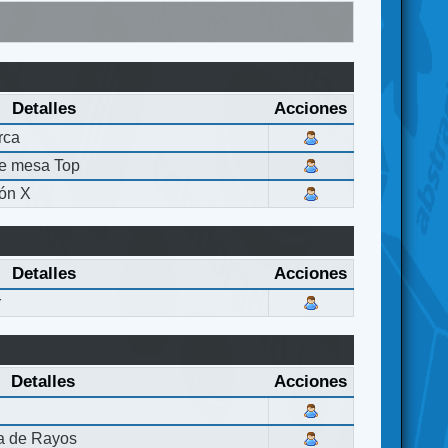
Detalles
Acciones
rca
de mesa Top
ón X
Detalles
Acciones
r
Detalles
Acciones
la de Rayos