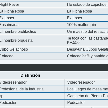
Night Fever
He estado de copichue
La Ficha Rosa
La Ficha Rosa
Ex Loser
Ex Loser
Ensaimada
100% mallorquín
El hombre profiláctico
Un maestro del retracti
Te toca con las castañu
El hombre orquesta
KV.550
Cubo Gelatinoso
Desayuna Cubos Gelat
Colacao
Colacao/café y partida
Distinción
Videoreseñador
Videoreseñador
Profesional de la Industria
Los juegos de mesa me
ppt
Campeón de Piedra-Pap
Podcaster
Podcaster