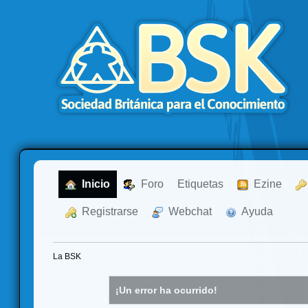
  Inicio
  Foro
Etiquetas
  Ezine
  Registrarse
  Webchat
  Ayuda
La BSK
¡Un error ha ocurrido!