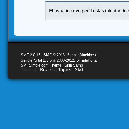
El usuario cuyo perfil estás intentando e
SMF 2.0.15
|
SMF © 2013
,
Simple Machines
SimplePortal 2.3.5 © 2008-2012, SimplePortal
SMFSimple.com Theme | Skin Samp
Sitemap:
Boards
|
Topics
|
XML