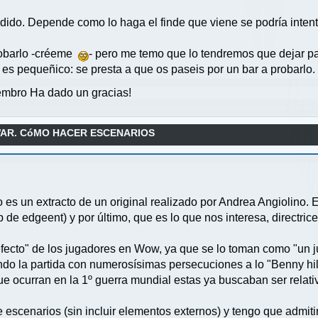
odido. Depende como lo haga el finde que viene se podría inten
probarlo -créeme
- pero me temo que lo tendremos que dejar p
es pequeñico: se presta a que os paseis por un bar a probarlo.
mbro Ha dado un gracias!
WAR. CóMO HACER ESCENARIOS
 es un extracto de un original realizado por Andrea Angiolino. 
 de edgeent) y por último, que es lo que nos interesa, directric
efecto" de los jugadores en Wow, ya que se lo toman como "un 
ndo la partida con numerosísimas persecuciones a lo "Benny hil
que ocurran en la 1º guerra mundial estas ya buscaban ser relat
 escenarios (sin incluir elementos externos) y tengo que admiti