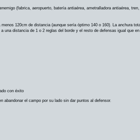
migo (fabrica, aeropuerto, batería antiaérea, ametralladora antiaérea, tren, 
a menos 120cm de distancia (aunque sería óptimo 140 o 160). La anchura tota
, a una distancia de 1 o 2 reglas del borde y el resto de defensas igual que en
ado con éxito
n abandonar el campo por su lado sin dar puntos al defensor.