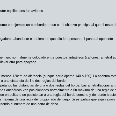
star equilibrados los aviones.
como por ejemplo un bombardero, que es el objetivo principal al que el resto 
gadores abandonar el tablero sin que ello le represente 1 punto al oponente
nemigo, normalmente colocado entre puestos antiaéreos (cañones, ametrallado
llevar otra para apoyarle.
a menos 120cm de distancia (aunque sería óptimo 140 o 160). La anchura tota
, a una distancia de 1 o dos reglas del borde.
espetando las distancias de una o dos reglas del borde: Las ametralladoras a
ones antiaéreos van posicionados normalmente a ún máximo de una regla de su
ue en solitario se posicionan a una regla del borde derecho y del borde izquie
a máxima de una regla del propio lado de juego. Si estipulais que algun avion
r usando el numero de una carta de daño.