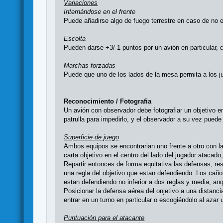
Variaciones
Internándose en el frente
Puede añadirse algo de fuego terrestre en caso de no e
Escolta
Pueden darse +3/-1 puntos por un avión en particular, 
Marchas forzadas
Puede que uno de los lados de la mesa permita a los ju
Reconocimiento / Fotografia
Un avión con observador debe fotografiar un objetivo e
patrulla para impedirlo, y el observador a su vez puede 
Superficie de juego
Ambos equipos se encontrarian uno frente a otro con l
carta objetivo en el centro del lado del jugador atacado
Repartir entonces de forma equitativa las defensas, r
una regla del objetivo que estan defendiendo. Los cañ
estan defendiendo no inferior a dos reglas y media, anq
Posicionar la defensa aérea del onjetivo a una distanci
entrar en un turno en particular o escogiéndolo al aza
Puntuación para el atacante