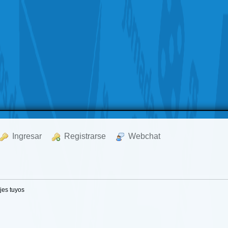
  Ingresar
  Registrarse
  Webchat
es tuyos