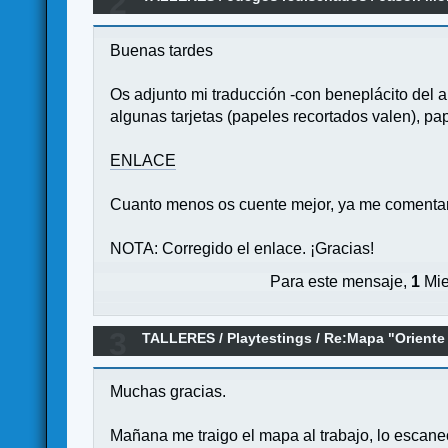
2
Buenas tardes
Os adjunto mi traducción -con beneplácito del au
algunas tarjetas (papeles recortados valen), pap
ENLACE
Cuanto menos os cuente mejor, ya me comentar
NOTA: Corregido el enlace. ¡Gracias!
Para este mensaje,
1
Mie
3
TALLERES
/
Playtestings
/
Re:Mapa "Oriente 
Muchas gracias.
Mañana me traigo el mapa al trabajo, lo escaneo