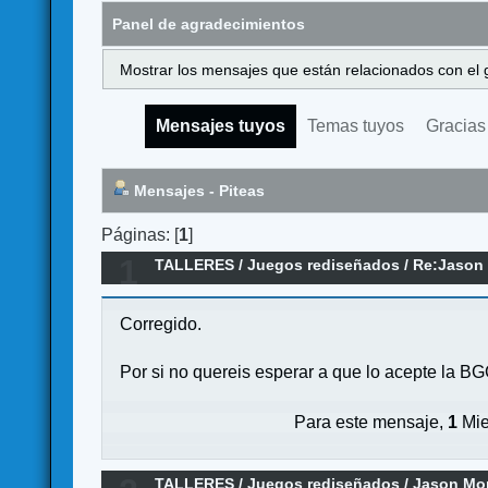
Panel de agradecimientos
Mostrar los mensajes que están relacionados con el 
Mensajes tuyos
Temas tuyos
Gracias
Mensajes - Piteas
Páginas: [
1
]
1
TALLERES
/
Juegos rediseñados
/
Re:Jason 
Corregido.
Por si no quereis esperar a que lo acepte la B
Para este mensaje,
1
Mie
TALLERES
/
Juegos rediseñados
/
Jason Mor