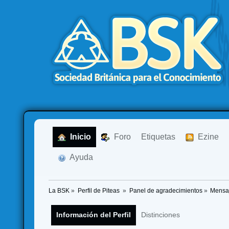
  Inicio
  Foro
Etiquetas
  Ezine
  Ayuda
La BSK
»
Perfil de Piteas 
»
Panel de agradecimientos
»
Mensaj
Información del Perfil
Distinciones