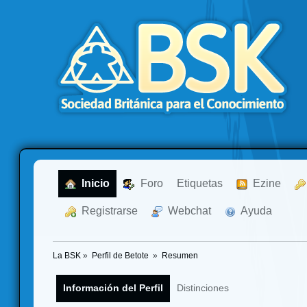
  Inicio
  Foro
Etiquetas
  Ezine
  Registrarse
  Webchat
  Ayuda
La BSK
»
Perfil de Betote 
»
Resumen
Información del Perfil
Distinciones