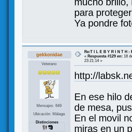
mucho brillo, 
para proteger
Ya pondre fo
Re:T I L E B Y R I N T H :
gekkonidae
«
Respuesta #129 en:
18 de
23:21:14 »
Veterano
http://labsk.
En ese hilo d
de mesa, puse
Mensajes: 849
Ubicación: Málaga
En el movil n
Distinciones
miras en un p