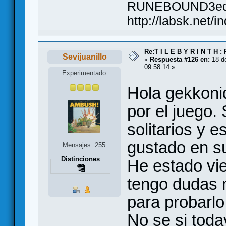
RUNEBOUND3ed. El
http://labsk.net/
Re:T I L E B Y R I N T H :
Sevijuanillo
«
Respuesta #126 en:
18 de
09:58:14 »
Experimentado
Hola gekkonid
por el juego.
solitarios y e
gustado en s
Mensajes: 255
Distinciones
He estado vi
tengo dudas m
para probarlo
No se si toda