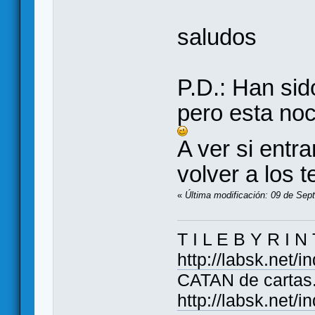
saludos
P.D.: Han si
pero esta no
A ver si entr
volver a los t
«
Última modificación: 09 de Sep
T I L E B Y R I N
http://labsk.net/
CATAN de cartas. 
http://labsk.net/