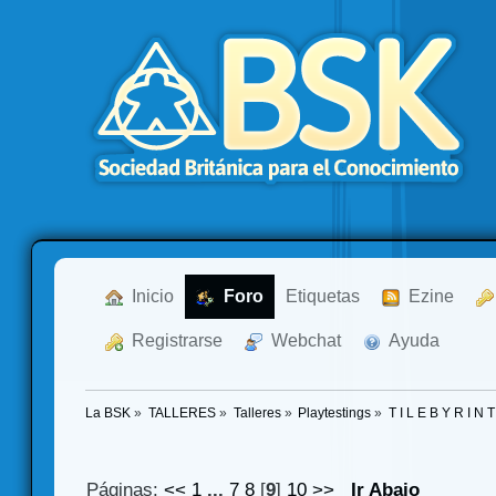
  Inicio
  Foro
Etiquetas
  Ezine
  Registrarse
  Webchat
  Ayuda
La BSK
»
TALLERES
»
Talleres
»
Playtestings
»
T I L E B Y R I N 
Páginas:
<<
1
...
7
8
[
9
]
10
>>
Ir Abajo