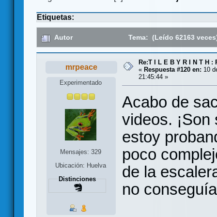
Etiquetas:
Autor
Tema: (Leído 62163 veces
Re:T I L E B Y R I N T H :
mrpeace
«
Respuesta #120 en:
10 de
21:45:44 »
Experimentado
Acabo de sac
videos. ¡Son 
estoy proband
poco complejo
Mensajes: 329
Ubicación: Huelva
de la escaler
Distinciones
no conseguía