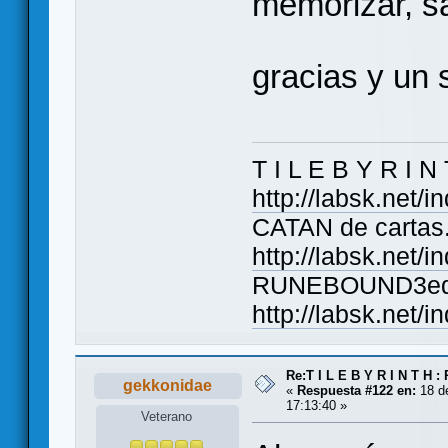
memorizar, sa
gracias y un 
T I L E B Y R I N
http://labsk.net/
CATAN de cartas. 
http://labsk.net/
RUNEBOUND3ed. El
http://labsk.net/
Re:T I L E B Y R I N T H :
gekkonidae
«
Respuesta #122 en:
18 de
17:13:40 »
Veterano