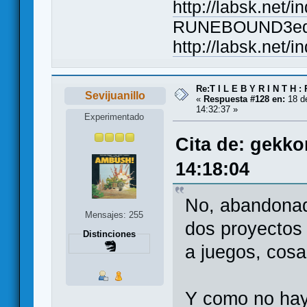
http://labsk.net/
RUNEBOUND3ed. El
http://labsk.net/
Re:T I L E B Y R I N T H :
Sevijuanillo
«
Respuesta #128 en:
18 de
14:32:37 »
Experimentado
Cita de: gekko
14:18:04
No, abandonad
Mensajes: 255
dos proyectos 
Distinciones
a juegos, cosa
Y como no ha