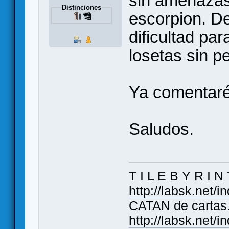
sin amenazas
Distinciones
escorpion. De
dificultad p
losetas sin pe
Ya comentaré
Saludos.
T I L E B Y R I N
http://labsk.net/
CATAN de cartas. 
http://labsk.net/