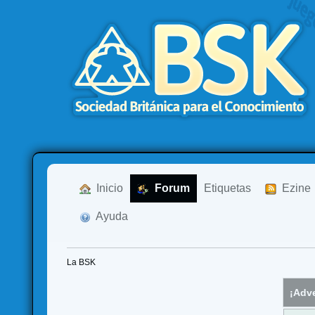
  Inicio
  Forum
Etiquetas
  Ezine
  Ayuda
La BSK
¡Adve