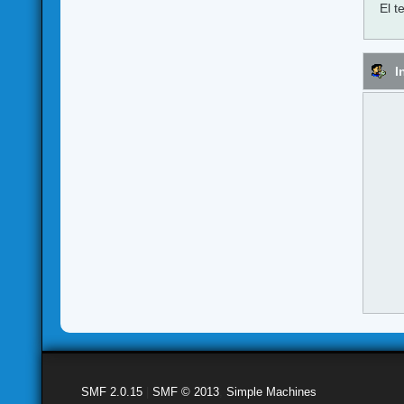
El t
I
SMF 2.0.15
|
SMF © 2013
,
Simple Machines