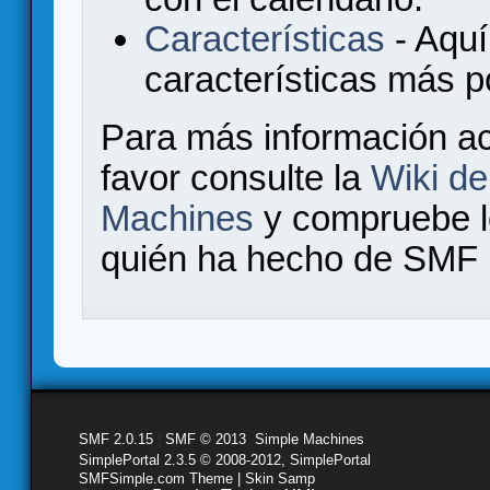
Características
- Aquí
características más 
Para más información a
favor consulte la
Wiki d
Machines
y compruebe 
quién ha hecho de SMF l
SMF 2.0.15
|
SMF © 2013
,
Simple Machines
SimplePortal 2.3.5 © 2008-2012, SimplePortal
SMFSimple.com Theme | Skin Samp