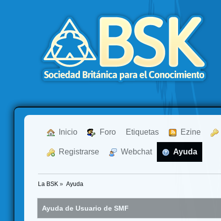
  Inicio
  Foro
Etiquetas
  Ezine
  Registrarse
  Webchat
  Ayuda
La BSK
»
Ayuda
Ayuda de Usuario de SMF