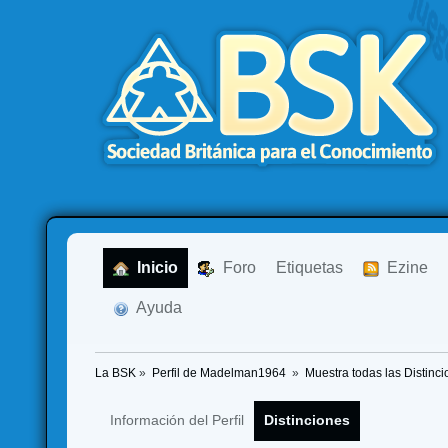
  Inicio
  Foro
Etiquetas
  Ezine
  Ayuda
La BSK
»
Perfil de Madelman1964 
»
Muestra todas las Distinc
Información del Perfil
Distinciones