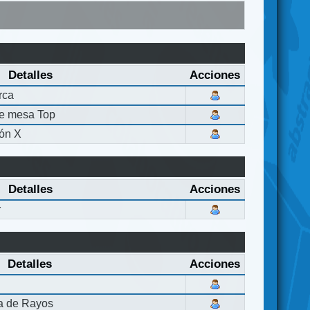
Detalles
Acciones
rca
de mesa Top
ón X
Detalles
Acciones
r
Detalles
Acciones
la de Rayos