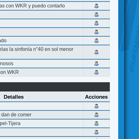
las con WKR y puedo contarlo
lado
elas la sinfonía n°40 en sol menor
inosos
 con WKR
Detalles
Acciones
 dan de comer
el-Tijera