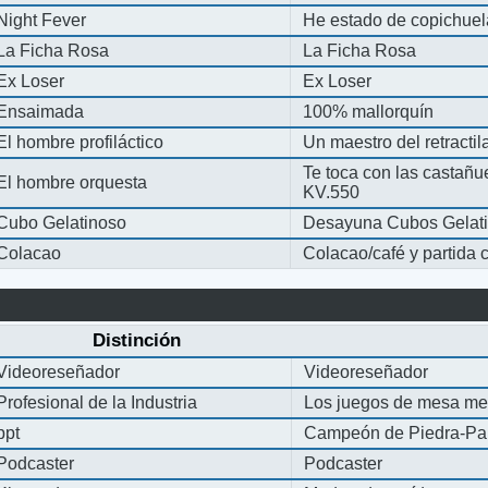
Night Fever
He estado de copichue
La Ficha Rosa
La Ficha Rosa
Ex Loser
Ex Loser
Ensaimada
100% mallorquín
El hombre profiláctico
Un maestro del retracti
Te toca con las castañu
El hombre orquesta
KV.550
Cubo Gelatinoso
Desayuna Cubos Gelat
Colacao
Colacao/café y partida
Distinción
Videoreseñador
Videoreseñador
Profesional de la Industria
Los juegos de mesa me
ppt
Campeón de Piedra-Pap
Podcaster
Podcaster