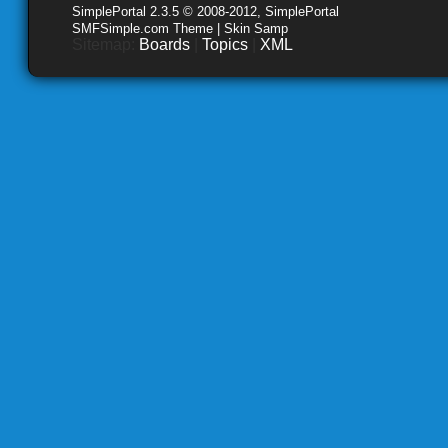
SimplePortal 2.3.5 © 2008-2012, SimplePortal
SMFSimple.com Theme | Skin Samp
Sitemap:
Boards
|
Topics
|
XML