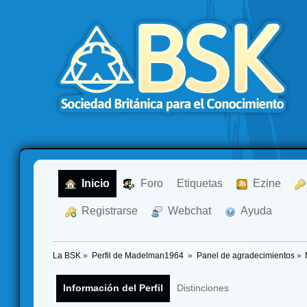
  Inicio
  Foro
Etiquetas
  Ezine
  Registrarse
  Webchat
  Ayuda
La BSK
»
Perfil de Madelman1964 
»
Panel de agradecimientos
»
Información del Perfil
Distinciones