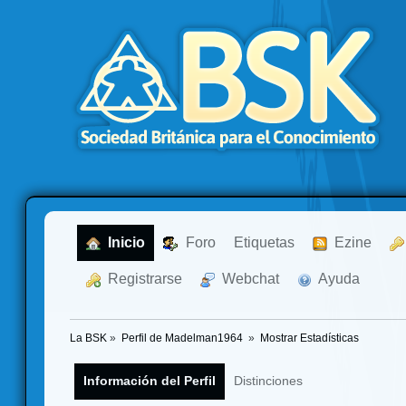
  Inicio
  Foro
Etiquetas
  Ezine
  Registrarse
  Webchat
  Ayuda
La BSK
»
Perfil de Madelman1964 
»
Mostrar Estadísticas
Información del Perfil
Distinciones