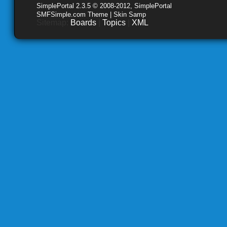
SimplePortal 2.3.5 © 2008-2012, SimplePortal
SMFSimple.com Theme | Skin Samp
Sitemap:
Boards
|
Topics
|
XML