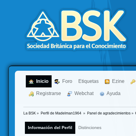
  Inicio
  Foro
Etiquetas
  Ezine
  Registrarse
  Webchat
  Ayuda
La BSK
»
Perfil de Madelman1964 
»
Panel de agradecimientos
»
Información del Perfil
Distinciones