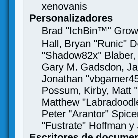
xenovanis
Personalizadores
Brad "IchBin™" Gro
Hall, Bryan "Runic" D
"Shadow82x" Blaber, 
Gary M. Gadsdon, Jas
Jonathan "vbgamer45" 
Possum, Kirby, Matt
Matthew "Labradoodle
Peter "Arantor" Spice
"Fustrate" Hoffman y
Escritores de docume