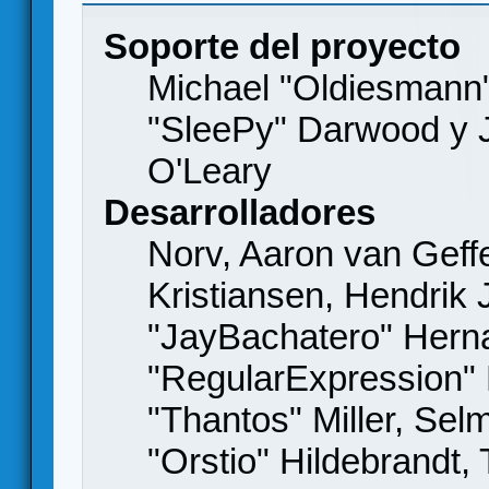
Soporte del proyecto
Michael "Oldiesmann
"SleePy" Darwood y J
O'Leary
Desarrolladores
Norv, Aaron van Geffe
Kristiansen, Hendrik
"JayBachatero" Hern
"RegularExpression"
"Thantos" Miller, Se
"Orstio" Hildebrandt,