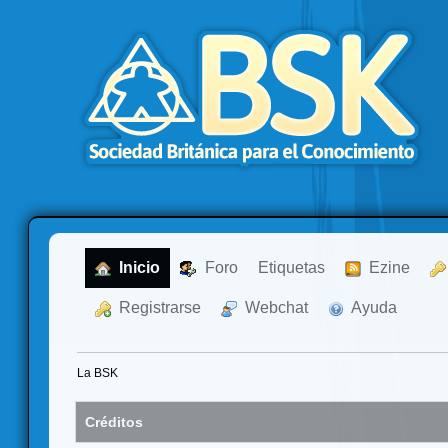
  Inicio
  Foro
Etiquetas
  Ezine
  Registrarse
  Webchat
  Ayuda
La BSK
Créditos