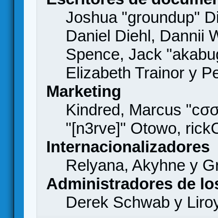
Joshua "groundup" Di
Daniel Diehl, Dannii 
Spence, Jack "akabu
Elizabeth Trainor y 
Marketing
Kindred, Marcus "cσσ
"[n3rve]" Otowo, rick
Internacionalizadores
Relyana, Akyhne y G
Administradores de lo
Derek Schwab y Liro