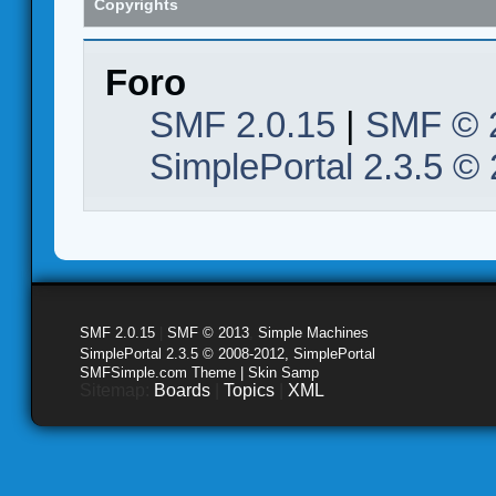
Copyrights
Foro
SMF 2.0.15
|
SMF © 
SimplePortal 2.3.5 ©
SMF 2.0.15
|
SMF © 2013
,
Simple Machines
SimplePortal 2.3.5 © 2008-2012, SimplePortal
SMFSimple.com Theme | Skin Samp
Sitemap:
Boards
|
Topics
|
XML