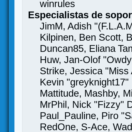
winrules
Especialistas de sopor
JimM, Adish "(F.L.A.M
Kilpinen, Ben Scott,
Duncan85, Eliana Tame
Huw, Jan-Olof "Owdy"
Strike, Jessica "Mis
Kevin "greyknight17" H
Mattitude, Mashby, Mic
MrPhil, Nick "Fizzy" 
Paul_Pauline, Piro "S
RedOne, S-Ace, Wad