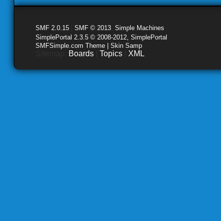
SMF 2.0.15
|
SMF © 2013
,
Simple Machines
SimplePortal 2.3.5 © 2008-2012, SimplePortal
SMFSimple.com Theme | Skin Samp
Sitemap:
Boards
|
Topics
|
XML