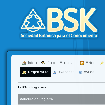
  Inicio
  Foro
Etiquetas
  Ezine
  Registrarse
  Webchat
  Ayuda
La BSK
»
Registrarse
Acuerdo de Registro