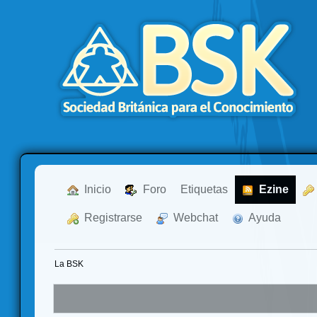
  Inicio
  Foro
Etiquetas
  Ezine
  Registrarse
  Webchat
  Ayuda
La BSK