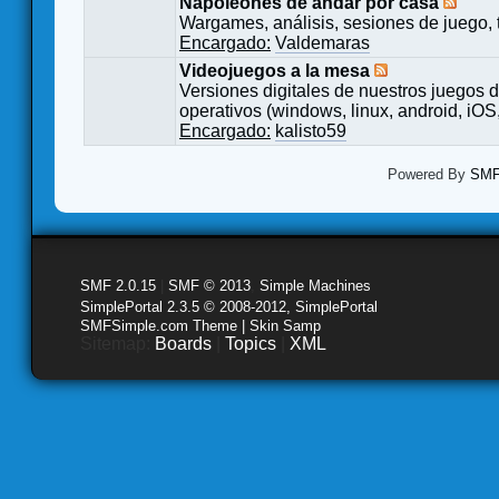
Napoleones de andar por casa
Wargames, análisis, sesiones de juego, 
Encargado:
Valdemaras
Videojuegos a la mesa
Versiones digitales de nuestros juegos d
operativos (windows, linux, android, iOS,
Encargado:
kalisto59
Powered By
SMF 
SMF 2.0.15
|
SMF © 2013
,
Simple Machines
SimplePortal 2.3.5 © 2008-2012, SimplePortal
SMFSimple.com Theme | Skin Samp
Sitemap:
Boards
|
Topics
|
XML