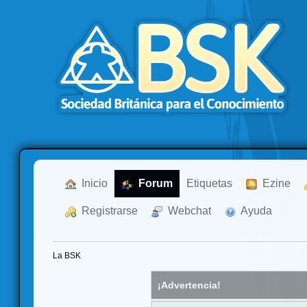
  Inicio
  Forum
Etiquetas
  Ezine
  Registrarse
  Webchat
  Ayuda
La BSK
¡Advertencia!