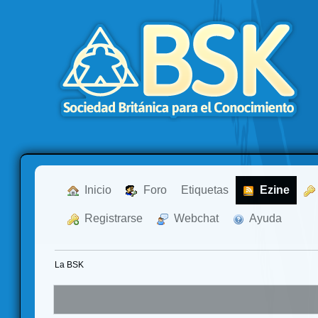
  Inicio
  Foro
Etiquetas
  Ezine
  Registrarse
  Webchat
  Ayuda
La BSK