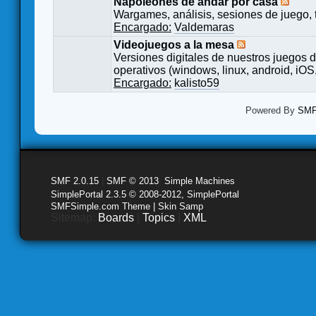
Napoleones de andar por casa
Wargames, análisis, sesiones de juego, 
Encargado:
Valdemaras
Videojuegos a la mesa
Versiones digitales de nuestros juegos d
operativos (windows, linux, android, iOS,
Encargado:
kalisto59
Powered By
SMF 
SMF 2.0.15
|
SMF © 2013
,
Simple Machines
SimplePortal 2.3.5 © 2008-2012, SimplePortal
SMFSimple.com Theme | Skin Samp
Sitemap:
Boards
|
Topics
|
XML