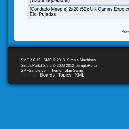
(Tradumaquetadas)
[Condado Meeple] 2x28 (52): UK Games Expo c
Eloi Pujadas
Pow
SMF 2.0.15
|
SMF © 2013
,
Simple Machines
SimplePortal 2.3.5 © 2008-2012, SimplePortal
SMFSimple.com Theme | Skin Samp
Sitemap:
Boards
|
Topics
|
XML