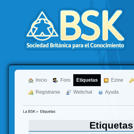
  Inicio
  Foro
Etiquetas
  Ezine
  Registrarse
  Webchat
  Ayuda
La BSK
»
Etiquetas
Etiqueta