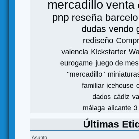
mercadillo
venta
pnp
reseña
barcel
dudas
vendo
rediseño
Comp
valencia
Kickstarter
Wa
eurogame
juego de mes
"mercadillo"
miniatura
familiar
icehouse
dados
cádiz
va
málaga
alicante
3
Últimas Eti
Asunto