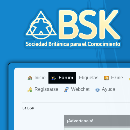
  Inicio
  Forum
Etiquetas
  Ezine
  Registrarse
  Webchat
  Ayuda
La BSK
¡Advertencia!