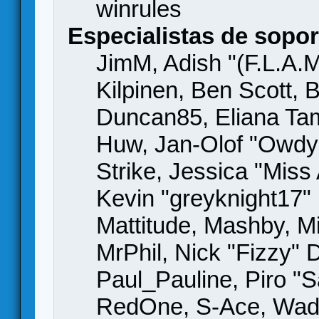
winrules
Especialistas de sopor
JimM, Adish "(F.L.A.M
Kilpinen, Ben Scott,
Duncan85, Eliana Tame
Huw, Jan-Olof "Owdy"
Strike, Jessica "Mis
Kevin "greyknight17" H
Mattitude, Mashby, Mic
MrPhil, Nick "Fizzy" 
Paul_Pauline, Piro "S
RedOne, S-Ace, Wad