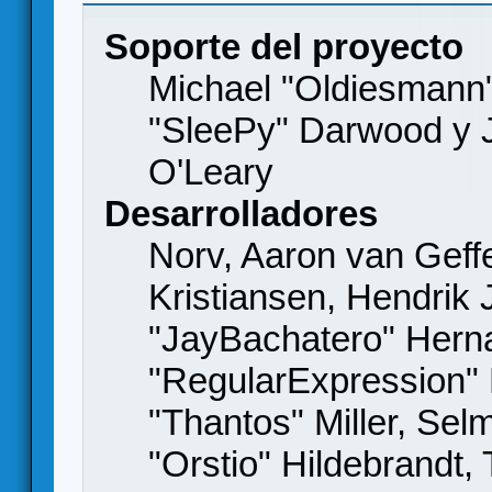
Soporte del proyecto
Michael "Oldiesmann
"SleePy" Darwood y J
O'Leary
Desarrolladores
Norv, Aaron van Geffe
Kristiansen, Hendrik
"JayBachatero" Hern
"RegularExpression"
"Thantos" Miller, Se
"Orstio" Hildebrandt,