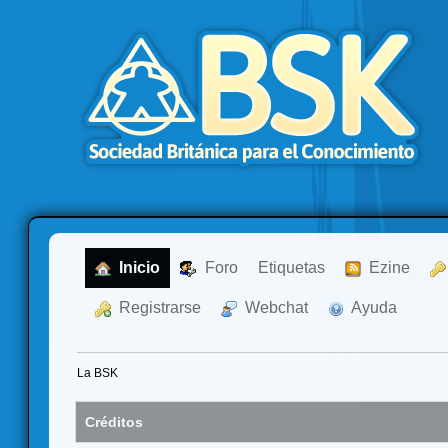
  Inicio
  Foro
Etiquetas
  Ezine
  Registrarse
  Webchat
  Ayuda
La BSK
Créditos