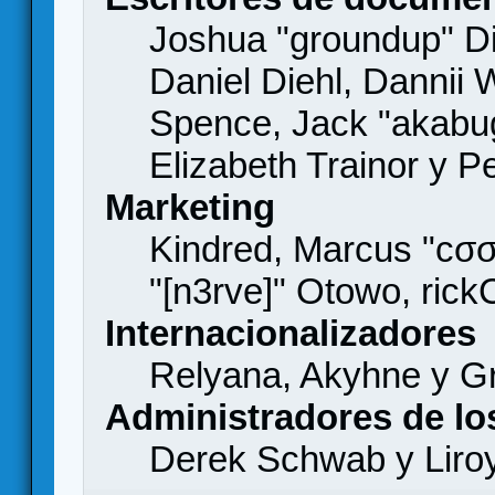
Joshua "groundup" Di
Daniel Diehl, Dannii 
Spence, Jack "akabu
Elizabeth Trainor y 
Marketing
Kindred, Marcus "cσσ
"[n3rve]" Otowo, rick
Internacionalizadores
Relyana, Akyhne y G
Administradores de lo
Derek Schwab y Liro