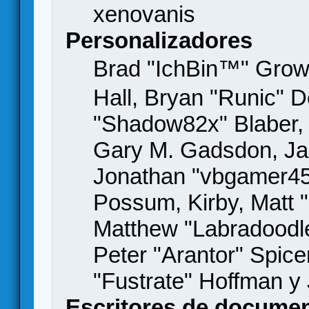
xenovanis
Personalizadores
Brad "IchBin™" Gro
Hall, Bryan "Runic" D
"Shadow82x" Blaber, 
Gary M. Gadsdon, Jas
Jonathan "vbgamer45" 
Possum, Kirby, Matt
Matthew "Labradoodle
Peter "Arantor" Spice
"Fustrate" Hoffman y
Escritores de docume