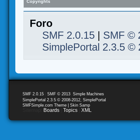
Copyrights
Foro
SMF 2.0.15
|
SMF © 
SimplePortal 2.3.5 ©
SMF 2.0.15
|
SMF © 2013
,
Simple Machines
SimplePortal 2.3.5 © 2008-2012, SimplePortal
SMFSimple.com Theme | Skin Samp
Sitemap:
Boards
|
Topics
|
XML