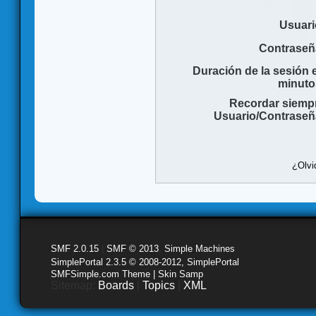
Usuari
Contraseñ
Duración de la sesión 
minuto
Recordar siemp
Usuario/Contraseñ
¿Olvi
SMF 2.0.15
|
SMF © 2013
,
Simple Machines
SimplePortal 2.3.5 © 2008-2012, SimplePortal
SMFSimple.com Theme | Skin Samp
Sitemap:
Boards
|
Topics
|
XML