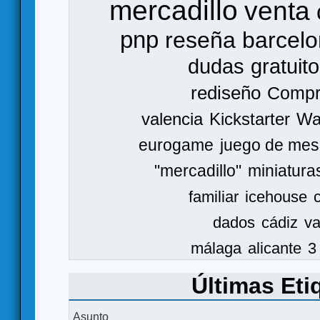
mercadillo
venta
pnp
reseña
barcel
dudas
gratuito
rediseño
Comp
valencia
Kickstarter
Wa
eurogame
juego de mes
"mercadillo"
miniatura
familiar
icehouse
dados
cádiz
va
málaga
alicante
3
Últimas Eti
Asunto