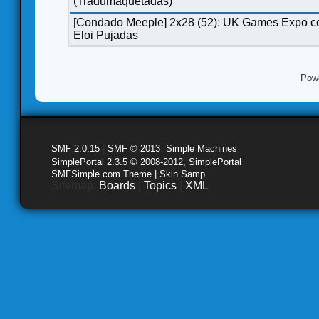
(Tradumaquetadas)
[Condado Meeple] 2x28 (52): UK Games Expo c
Eloi Pujadas
Pow
SMF 2.0.15
|
SMF © 2013
,
Simple Machines
SimplePortal 2.3.5 © 2008-2012, SimplePortal
SMFSimple.com Theme | Skin Samp
Sitemap:
Boards
|
Topics
|
XML