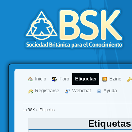
  Inicio
  Foro
Etiquetas
  Ezine
  Registrarse
  Webchat
  Ayuda
La BSK
»
Etiquetas
Etiqueta