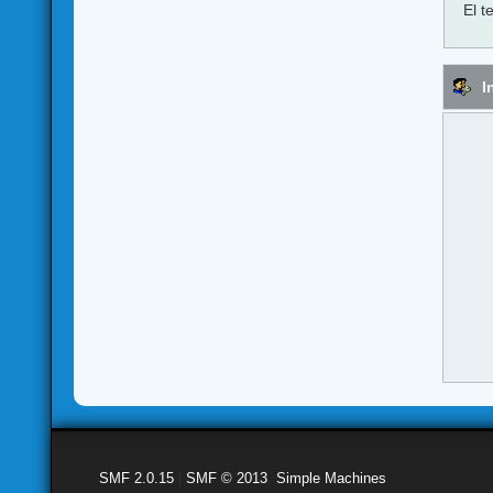
El t
I
SMF 2.0.15
|
SMF © 2013
,
Simple Machines