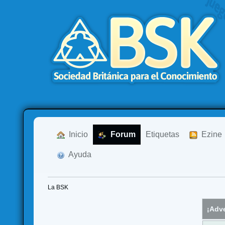
  Inicio
  Forum
Etiquetas
  Ezine
  Ayuda
La BSK
¡Adve