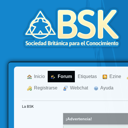
  Inicio
  Forum
Etiquetas
  Ezine
  Registrarse
  Webchat
  Ayuda
La BSK
¡Advertencia!