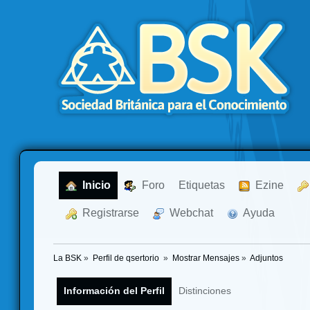
  Inicio
  Foro
Etiquetas
  Ezine
  Registrarse
  Webchat
  Ayuda
La BSK
»
Perfil de qsertorio 
»
Mostrar Mensajes
»
Adjuntos
Información del Perfil
Distinciones