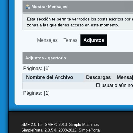
Mostrar Mensajes
Esta sección te permite ver todos los posts escritos por
zonas a las que tienes acceso en este momento.
Mensajes
Temas
Adjuntos
Adjuntos - qsertorio
Páginas: [
1
]
Nombre del Archivo
Descargas
Mensa
El usuario aún no
Páginas: [
1
]
SMF 2.0.15
|
SMF © 2013
,
Simple Machines
SimplePortal 2.3.5 © 2008-2012, SimplePortal