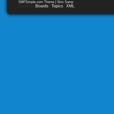
SMFSimple.com Theme | Skin Samp
Sitemap:
Boards
|
Topics
|
XML