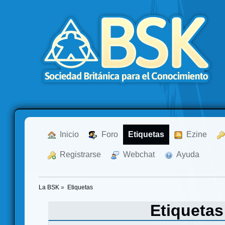
  Inicio
  Foro
Etiquetas
  Ezine
  Registrarse
  Webchat
  Ayuda
La BSK
»
Etiquetas
Etiqueta