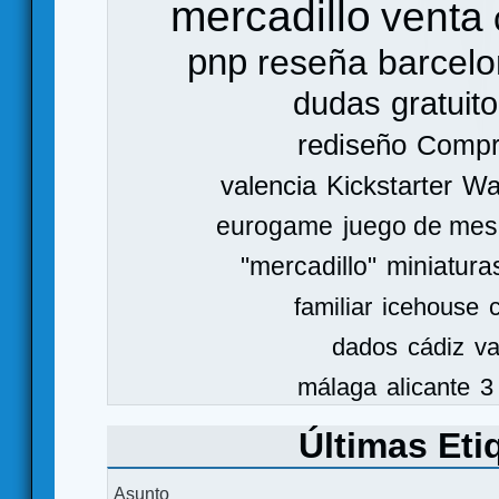
mercadillo
venta
pnp
reseña
barcel
dudas
gratuito
rediseño
Comp
valencia
Kickstarter
Wa
eurogame
juego de mes
"mercadillo"
miniatura
familiar
icehouse
dados
cádiz
va
málaga
alicante
3
Últimas Eti
Asunto