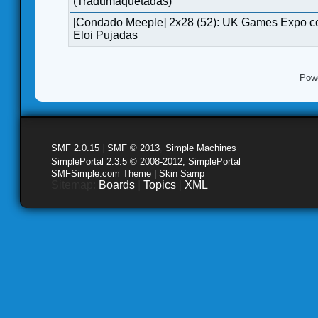
(Tradumaquetadas)
[Condado Meeple] 2x28 (52): UK Games Expo c
Eloi Pujadas
Pow
SMF 2.0.15
|
SMF © 2013
,
Simple Machines
SimplePortal 2.3.5 © 2008-2012, SimplePortal
SMFSimple.com Theme | Skin Samp
Sitemap:
Boards
|
Topics
|
XML