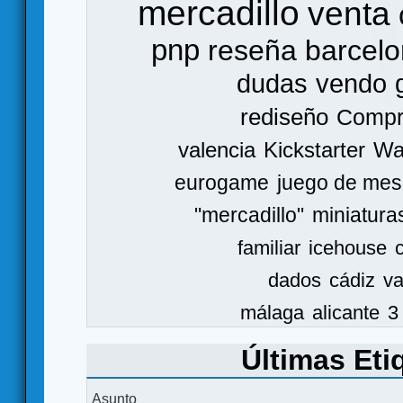
mercadillo
venta
pnp
reseña
barcel
dudas
vendo
rediseño
Comp
valencia
Kickstarter
Wa
eurogame
juego de mes
"mercadillo"
miniatura
familiar
icehouse
dados
cádiz
va
málaga
alicante
3
Últimas Eti
Asunto