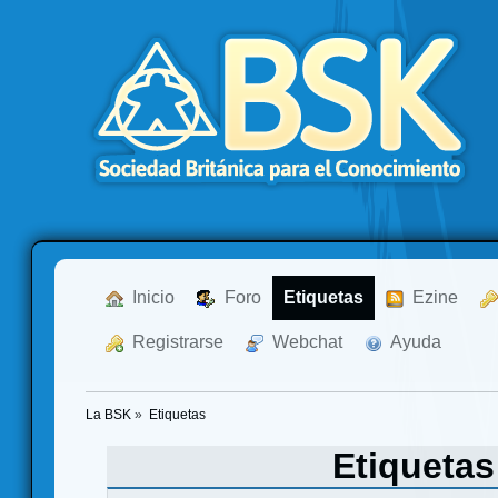
  Inicio
  Foro
Etiquetas
  Ezine
  Registrarse
  Webchat
  Ayuda
La BSK
»
Etiquetas
Etiqueta