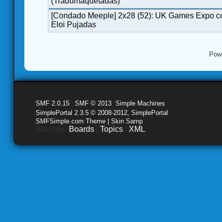
(Tradumaquetadas)
[Condado Meeple] 2x28 (52): UK Games Expo c
Eloi Pujadas
Pow
SMF 2.0.15
|
SMF © 2013
,
Simple Machines
SimplePortal 2.3.5 © 2008-2012, SimplePortal
SMFSimple.com Theme | Skin Samp
Sitemap:
Boards
|
Topics
|
XML