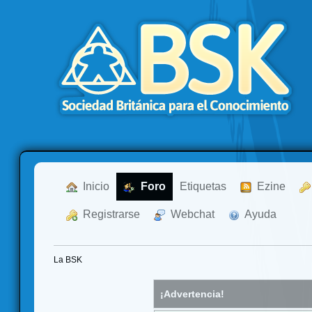
  Inicio
  Foro
Etiquetas
  Ezine
  Registrarse
  Webchat
  Ayuda
La BSK
¡Advertencia!