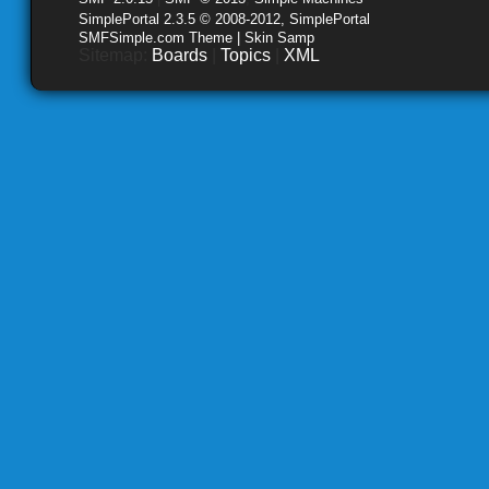
SimplePortal 2.3.5 © 2008-2012, SimplePortal
SMFSimple.com Theme | Skin Samp
Sitemap:
Boards
|
Topics
|
XML