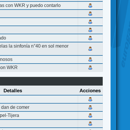
las con WKR y puedo contarlo
lado
elas la sinfonía n°40 en sol menor
inosos
 con WKR
Detalles
Acciones
 dan de comer
el-Tijera