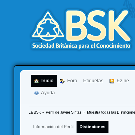
  Inicio
  Foro
Etiquetas
  Ezine
  Ayuda
La BSK
»
Perfil de Javier Sintas 
»
Muestra todas las Distincion
Información del Perfil
Distinciones