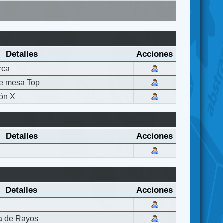
Detalles
Acciones
rca
de mesa Top
ón X
Detalles
Acciones
r
Detalles
Acciones
la de Rayos