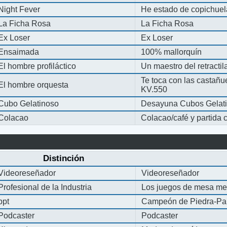
Night Fever
He estado de copichue
La Ficha Rosa
La Ficha Rosa
Ex Loser
Ex Loser
Ensaimada
100% mallorquín
El hombre profiláctico
Un maestro del retracti
Te toca con las castañu
El hombre orquesta
KV.550
Cubo Gelatinoso
Desayuna Cubos Gelat
Colacao
Colacao/café y partida
Distinción
Videoreseñador
Videoreseñador
Profesional de la Industria
Los juegos de mesa me
ppt
Campeón de Piedra-Pap
Podcaster
Podcaster