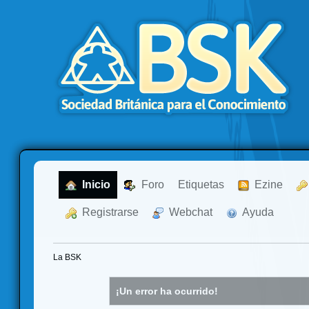
  Inicio
  Foro
Etiquetas
  Ezine
  Registrarse
  Webchat
  Ayuda
La BSK
¡Un error ha ocurrido!