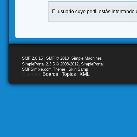
El usuario cuyo perfil estás intentando e
SMF 2.0.15
|
SMF © 2013
,
Simple Machines
SimplePortal 2.3.5 © 2008-2012, SimplePortal
SMFSimple.com Theme | Skin Samp
Sitemap:
Boards
|
Topics
|
XML