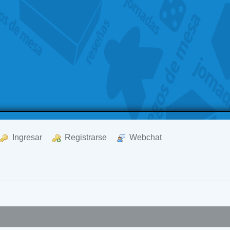
  Ingresar
  Registrarse
  Webchat