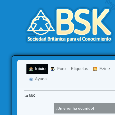
  Inicio
  Foro
Etiquetas
  Ezine
  Ayuda
La BSK
¡Un error ha ocurrido!