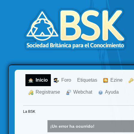
  Inicio
  Foro
Etiquetas
  Ezine
  Registrarse
  Webchat
  Ayuda
La BSK
¡Un error ha ocurrido!