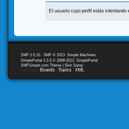
El usuario cuyo perfil estás intentando e
SMF 2.0.15
|
SMF © 2013
,
Simple Machines
SimplePortal 2.3.5 © 2008-2012, SimplePortal
SMFSimple.com Theme | Skin Samp
Sitemap:
Boards
|
Topics
|
XML