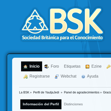
  Inicio
  Foro
Etiquetas
  Ezine
  Registrarse
  Webchat
  Ayuda
La BSK
»
Perfil de YautjaJedi 
»
Panel de agradecimientos
»
Graci
Información del Perfil
Distinciones