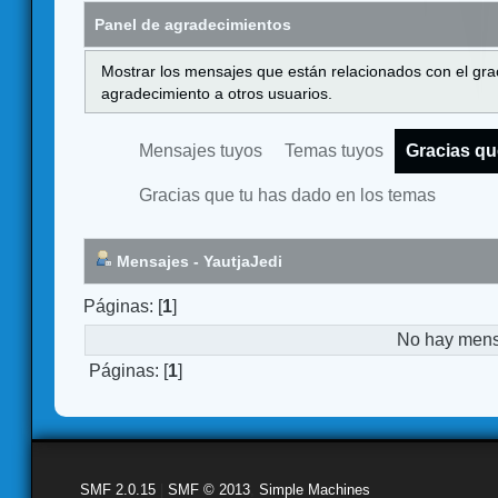
Panel de agradecimientos
Mostrar los mensajes que están relacionados con el gra
agradecimiento a otros usuarios.
Mensajes tuyos
Temas tuyos
Gracias qu
Gracias que tu has dado en los temas
Mensajes - YautjaJedi
Páginas: [
1
]
No hay mensa
Páginas: [
1
]
SMF 2.0.15
|
SMF © 2013
,
Simple Machines