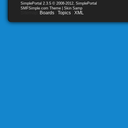
SimplePortal 2.3.5 © 2008-2012, SimplePortal
SMFSimple.com Theme | Skin Samp
Sitemap:
Boards
|
Topics
|
XML