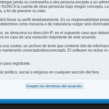
entregar jamás su contraseña a otra persona excepto a un admini
usar NUNCA la cuenta de otras personas bajo ningún concep
 a fin de prevenir su robo.
odrá llenar su perfil detalladamente. Es su responsabilidad pres
 determine como inexacta o de naturaleza vulgar será eliminada,
e, se almacena su dirección IP, en el supuesto caso que debamo
irá en caso de una violación importante de este acuerdo.
 una cookie, un archivo de texto que contiene bits de informac
mantenerlo conectado/desconectado. El software no reúne ni en
 para registrarte.
 político, social o religioso en cualquier sección del foro.