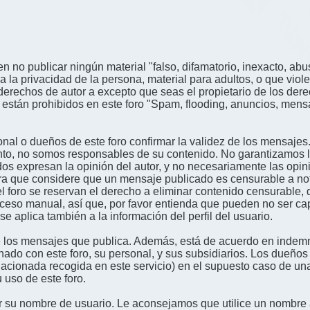
n no publicar ningún material "falso, difamatorio, inexacto, abus
a privacidad de la persona, material para adultos, o que viole
derechos de autor a excepto que seas el propietario de los der
én están prohibidos en este foro "Spam, flooding, anuncios, me
nal o dueños de este foro confirmar la validez de los mensajes
nto, no somos responsables de su contenido. No garantizamos la 
s expresan la opinión del autor, y no necesariamente las opini
era que considere que un mensaje publicado es censurable a noti
l foro se reservan el derecho a eliminar contenido censurable, 
oceso manual, así que, por favor entienda que pueden no ser c
se aplica también a la información del perfil del usuario.
 los mensajes que publica. Además, está de acuerdo en indemni
onado con este foro, su personal, y sus subsidiarios. Los dueños
relacionada recogida en este servicio) en el supuesto caso de u
 uso de este foro.
gir su nombre de usuario. Le aconsejamos que utilice un nombr