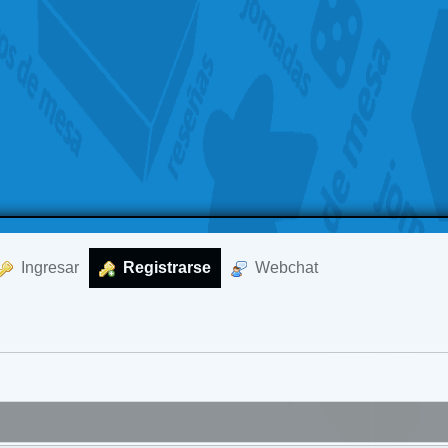
  Ingresar
  Registrarse
  Webchat