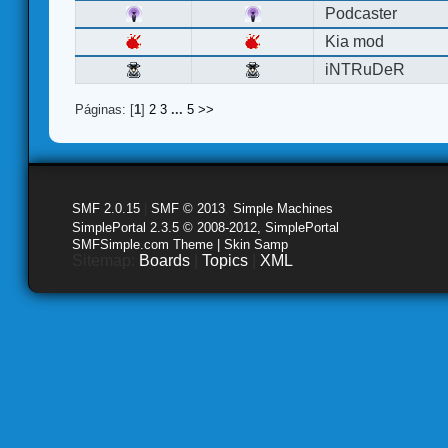
Podcaster
Kia mod
iNTRuDeR
Páginas: [
1
]
2
3
...
5
>>
SMF 2.0.15
|
SMF © 2013
,
Simple Machines
SimplePortal 2.3.5 © 2008-2012, SimplePortal
SMFSimple.com Theme | Skin Samp
Sitemap:
Boards
|
Topics
|
XML