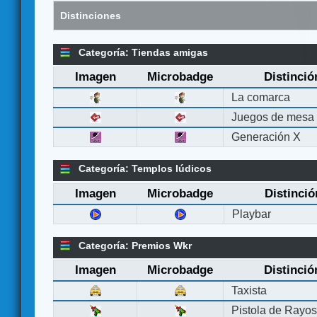
Distinciones
Categoría: Tiendas amigas
Imagen
Microbadge
Distinció
La comarca
Juegos de mesa
Generación X
Categoría: Templos lúdicos
Imagen
Microbadge
Distinció
Playbar
Categoría: Premios Wkr
Imagen
Microbadge
Distinció
Taxista
Pistola de Rayo