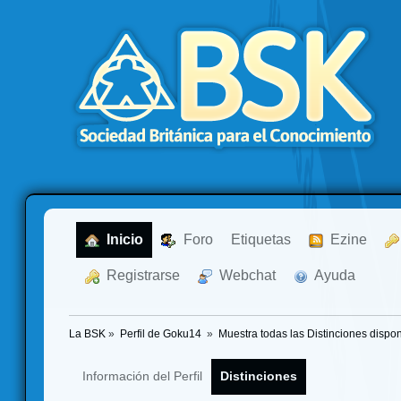
  Inicio
  Foro
Etiquetas
  Ezine
  Registrarse
  Webchat
  Ayuda
La BSK
»
Perfil de Goku14 
»
Muestra todas las Distinciones dispon
Información del Perfil
Distinciones