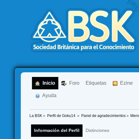
  Inicio
  Foro
Etiquetas
  Ezine
  Ayuda
La BSK
»
Perfil de Goku14 
»
Panel de agradecimientos
»
Mens
Información del Perfil
Distinciones