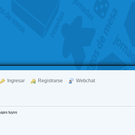
  Ingresar
  Registrarse
  Webchat
ajes tuyos