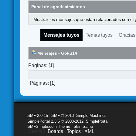
Panel de agradecimientos
Mostrar los mensajes que están relacionados con el 
Mensajes tuyos
Temas tuyos
Gracias
Mensajes - Goku14
Páginas: [
1
]
Páginas: [
1
]
SMF 2.0.15
|
SMF © 2013
,
Simple Machines
SimplePortal 2.3.5 © 2008-2012, SimplePortal
SMFSimple.com Theme | Skin Samp
Sitemap:
Boards
|
Topics
|
XML