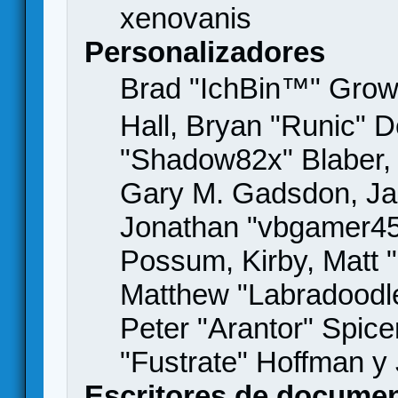
xenovanis
Personalizadores
Brad "IchBin™" Gro
Hall, Bryan "Runic" D
"Shadow82x" Blaber, 
Gary M. Gadsdon, Jas
Jonathan "vbgamer45" 
Possum, Kirby, Matt
Matthew "Labradoodle
Peter "Arantor" Spice
"Fustrate" Hoffman y
Escritores de docume