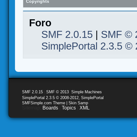
Copyrights
Foro
SMF 2.0.15
|
SMF © 
SimplePortal 2.3.5 ©
SMF 2.0.15
|
SMF © 2013
,
Simple Machines
SimplePortal 2.3.5 © 2008-2012, SimplePortal
SMFSimple.com Theme | Skin Samp
Sitemap:
Boards
|
Topics
|
XML