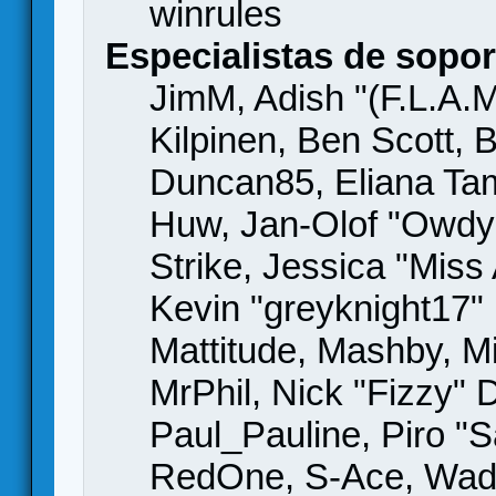
winrules
Especialistas de sopor
JimM, Adish "(F.L.A.M
Kilpinen, Ben Scott,
Duncan85, Eliana Tame
Huw, Jan-Olof "Owdy"
Strike, Jessica "Mis
Kevin "greyknight17" H
Mattitude, Mashby, Mic
MrPhil, Nick "Fizzy" 
Paul_Pauline, Piro "S
RedOne, S-Ace, Wad