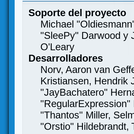
Soporte del proyecto
Michael "Oldiesmann
"SleePy" Darwood y J
O'Leary
Desarrolladores
Norv, Aaron van Geffe
Kristiansen, Hendrik
"JayBachatero" Hern
"RegularExpression"
"Thantos" Miller, Se
"Orstio" Hildebrandt,