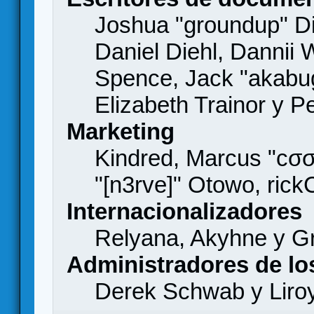
Joshua "groundup" Di
Daniel Diehl, Dannii 
Spence, Jack "akabu
Elizabeth Trainor y 
Marketing
Kindred, Marcus "cσσ
"[n3rve]" Otowo, rick
Internacionalizadores
Relyana, Akyhne y G
Administradores de lo
Derek Schwab y Liro