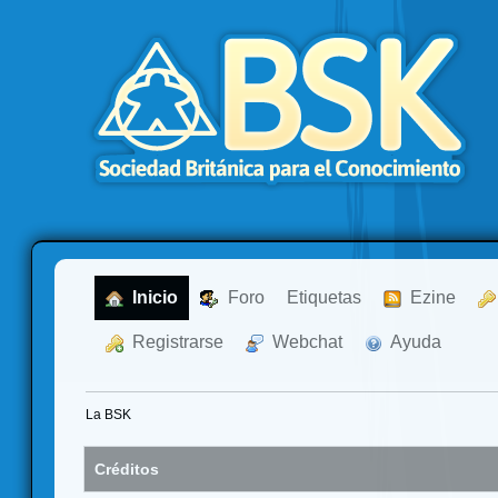
  Inicio
  Foro
Etiquetas
  Ezine
  Registrarse
  Webchat
  Ayuda
La BSK
Créditos