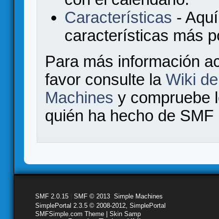
Características
- Aquí
características más 
Para más información a
favor consulte la
Wiki d
Machines
y compruebe 
quién ha hecho de SMF l
SMF 2.0.15
|
SMF © 2013
,
Simple Machines
SimplePortal 2.3.5 © 2008-2012, SimplePortal
SMFSimple.com Theme | Skin Samp