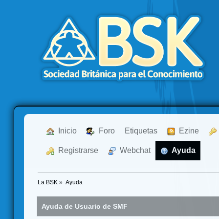
  Inicio
  Foro
Etiquetas
  Ezine
  Registrarse
  Webchat
  Ayuda
La BSK
»
Ayuda
Ayuda de Usuario de SMF