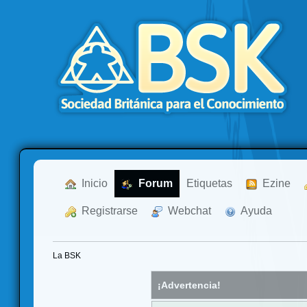
  Inicio
  Forum
Etiquetas
  Ezine
  Registrarse
  Webchat
  Ayuda
La BSK
¡Advertencia!