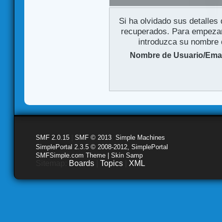
Si ha olvidado sus detalles
recuperados. Para empezar 
introduzca su nombre d
Nombre de Usuario/Emai
SMF 2.0.15
|
SMF © 2013
,
Simple Machines
SimplePortal 2.3.5 © 2008-2012, SimplePortal
SMFSimple.com Theme | Skin Samp
Sitemap:
Boards
|
Topics
|
XML