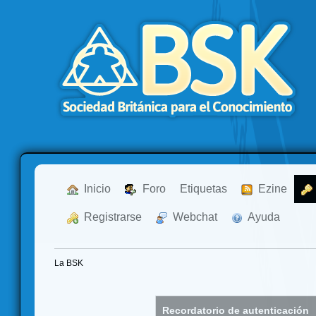
  Inicio
  Foro
Etiquetas
  Ezine
  Registrarse
  Webchat
  Ayuda
La BSK
Recordatorio de autenticación