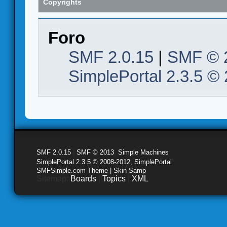
Copyrights
Foro
SMF 2.0.15
|
SMF © 
SimplePortal 2.3.5 ©
SMF 2.0.15
|
SMF © 2013
,
Simple Machines
SimplePortal 2.3.5 © 2008-2012, SimplePortal
SMFSimple.com Theme | Skin Samp
Sitemap:
Boards
|
Topics
|
XML