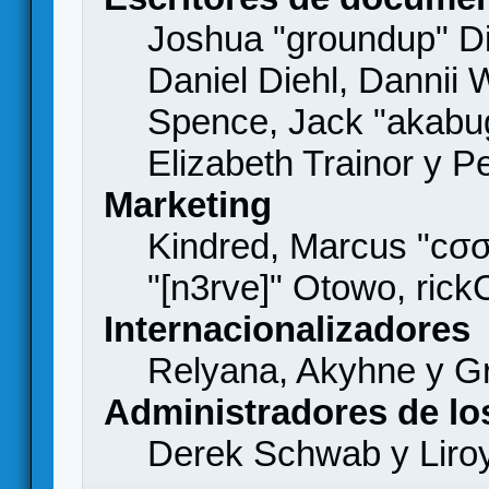
Joshua "groundup" Di
Daniel Diehl, Dannii 
Spence, Jack "akabu
Elizabeth Trainor y 
Marketing
Kindred, Marcus "cσσ
"[n3rve]" Otowo, rick
Internacionalizadores
Relyana, Akyhne y G
Administradores de lo
Derek Schwab y Liro