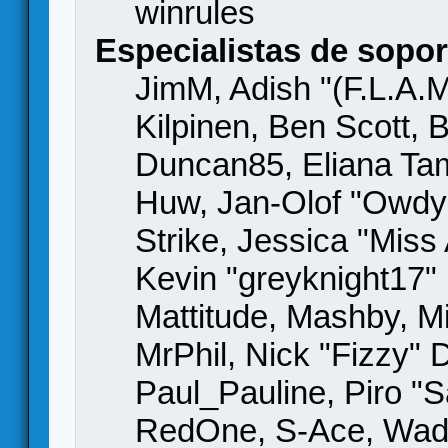
winrules
Especialistas de sopor
JimM, Adish "(F.L.A.M
Kilpinen, Ben Scott,
Duncan85, Eliana Tame
Huw, Jan-Olof "Owdy"
Strike, Jessica "Mis
Kevin "greyknight17" H
Mattitude, Mashby, Mic
MrPhil, Nick "Fizzy" 
Paul_Pauline, Piro "S
RedOne, S-Ace, Wad