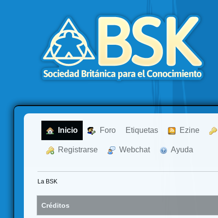
  Inicio
  Foro
Etiquetas
  Ezine
  Registrarse
  Webchat
  Ayuda
La BSK
Créditos