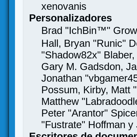
xenovanis
Personalizadores
Brad "IchBin™" Gro
Hall, Bryan "Runic" D
"Shadow82x" Blaber, 
Gary M. Gadsdon, Jas
Jonathan "vbgamer45" 
Possum, Kirby, Matt
Matthew "Labradoodle
Peter "Arantor" Spice
"Fustrate" Hoffman y
Escritores de docume