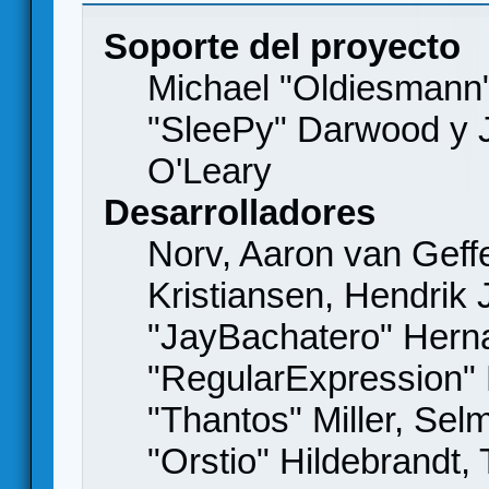
Soporte del proyecto
Michael "Oldiesmann
"SleePy" Darwood y J
O'Leary
Desarrolladores
Norv, Aaron van Geffe
Kristiansen, Hendrik
"JayBachatero" Hern
"RegularExpression"
"Thantos" Miller, Se
"Orstio" Hildebrandt,