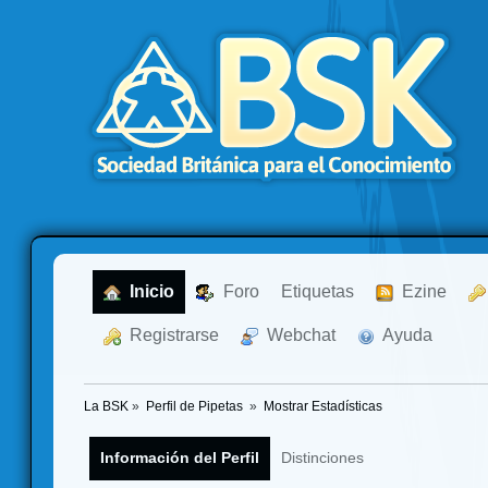
  Inicio
  Foro
Etiquetas
  Ezine
  Registrarse
  Webchat
  Ayuda
La BSK
»
Perfil de Pipetas 
»
Mostrar Estadísticas
Información del Perfil
Distinciones