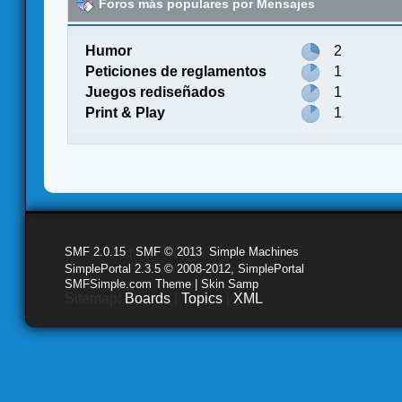
Foros más populares por Mensajes
Humor
2
Peticiones de reglamentos
1
Juegos rediseñados
1
Print & Play
1
SMF 2.0.15
|
SMF © 2013
,
Simple Machines
SimplePortal 2.3.5 © 2008-2012, SimplePortal
SMFSimple.com Theme | Skin Samp
Sitemap:
Boards
|
Topics
|
XML