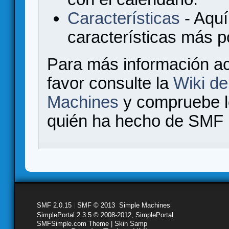
Características
- Aquí
características más 
Para más información a
favor consulte la
Wiki d
Machines
y compruebe 
quién ha hecho de SMF l
SMF 2.0.15
|
SMF © 2013
,
Simple Machines
SimplePortal 2.3.5 © 2008-2012, SimplePortal
SMFSimple.com Theme | Skin Samp