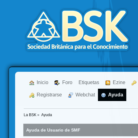
  Inicio
  Foro
Etiquetas
  Ezine
  Registrarse
  Webchat
  Ayuda
La BSK
»
Ayuda
Ayuda de Usuario de SMF