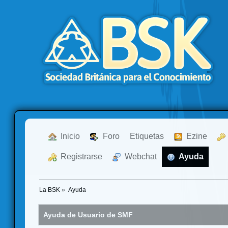
  Inicio
  Foro
Etiquetas
  Ezine
  Registrarse
  Webchat
  Ayuda
La BSK
»
Ayuda
Ayuda de Usuario de SMF