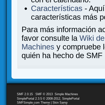
Características
- Aquí
características más 
Para más información a
favor consulte la
Wiki d
Machines
y compruebe 
quién ha hecho de SMF l
SMF 2.0.15
|
SMF © 2013
,
Simple Machines
SimplePortal 2.3.5 © 2008-2012, SimplePortal
SMFSimple.com Theme | Skin Samp