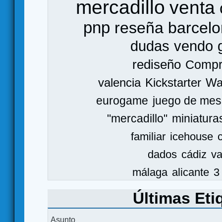
mercadillo
venta
pnp
reseña
barcel
dudas
vendo
rediseño
Comp
valencia
Kickstarter
Wa
eurogame
juego de mes
"mercadillo"
miniatura
familiar
icehouse
dados
cádiz
va
málaga
alicante
3
Últimas Eti
Asunto