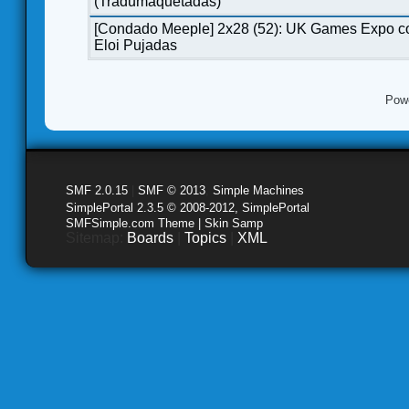
(Tradumaquetadas)
[Condado Meeple] 2x28 (52): UK Games Expo c
Eloi Pujadas
Pow
SMF 2.0.15
|
SMF © 2013
,
Simple Machines
SimplePortal 2.3.5 © 2008-2012, SimplePortal
SMFSimple.com Theme | Skin Samp
Sitemap:
Boards
|
Topics
|
XML