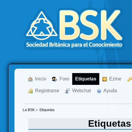
  Inicio
  Foro
Etiquetas
  Ezine
  Registrarse
  Webchat
  Ayuda
La BSK
»
Etiquetas
Etiqueta