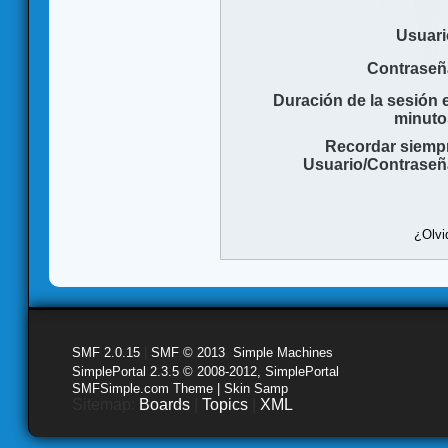
Usuari
Contraseñ
Duración de la sesión 
minuto
Recordar siemp
Usuario/Contraseñ
¿Olvi
SMF 2.0.15
|
SMF © 2013
,
Simple Machines
SimplePortal 2.3.5 © 2008-2012, SimplePortal
SMFSimple.com Theme | Skin Samp
Sitemap:
Boards
|
Topics
|
XML