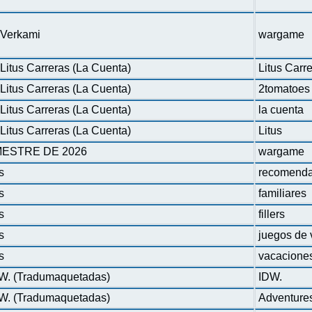
n Verkami
wargame
Litus Carreras (La Cuenta)
Litus Carr
Litus Carreras (La Cuenta)
2tomatoes
Litus Carreras (La Cuenta)
la cuenta
Litus Carreras (La Cuenta)
Litus
ESTRE DE 2026
wargame
s
recomenda
s
familiares
s
fillers
s
juegos de 
s
vacacione
DW. (Tradumaquetadas)
IDW.
DW. (Tradumaquetadas)
Adventure