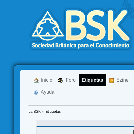
  Inicio
  Foro
Etiquetas
  Ezine
  Ayuda
La BSK
»
Etiquetas