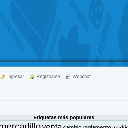
  Ingresar
  Registrarse
  Webchat
Etiquetas más populares
mercadillo
venta
cambio
reglamento
madri