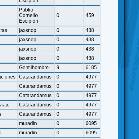
Escipion
Publio
Cornelio
0
459
Escipion
eras
jaxsnop
0
438
jaxsnop
0
438
jaxsnop
0
438
jaxsnop
0
438
Gentilhombre
9
6185
ciones
Catarandamus
0
4977
Catarandamus
0
4977
Catarandamus
0
4977
viaje
Catarandamus
0
4977
s
Catarandamus
0
4977
muradin
0
6095
s
muradin
0
6095