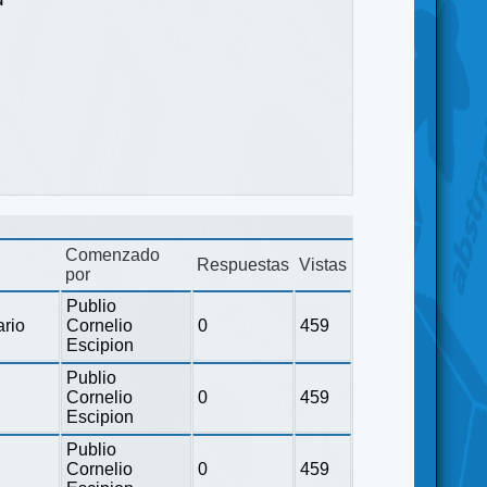
Comenzado
Respuestas
Vistas
por
Publio
ario
Cornelio
0
459
Escipion
Publio
Cornelio
0
459
Escipion
Publio
Cornelio
0
459