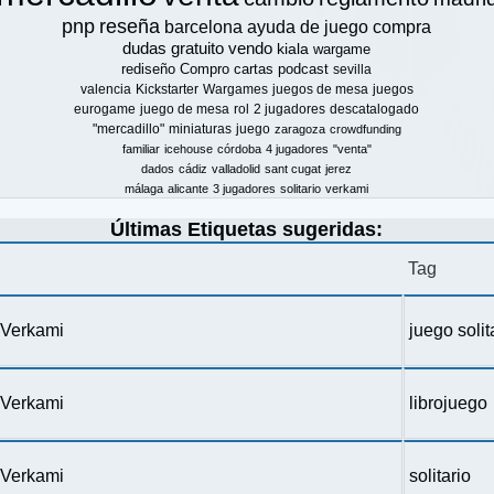
pnp
reseña
barcelona
ayuda de juego
compra
dudas
gratuito
vendo
kiala
wargame
rediseño
Compro
cartas
podcast
sevilla
valencia
Kickstarter
Wargames
juegos de mesa
juegos
eurogame
juego de mesa
rol
2 jugadores
descatalogado
"mercadillo"
miniaturas
juego
zaragoza
crowdfunding
familiar
icehouse
córdoba
4 jugadores
"venta"
dados
cádiz
valladolid
sant cugat
jerez
málaga
alicante
3 jugadores
solitario
verkami
Últimas Etiquetas sugeridas:
Tag
n Verkami
juego solit
n Verkami
librojuego
n Verkami
solitario