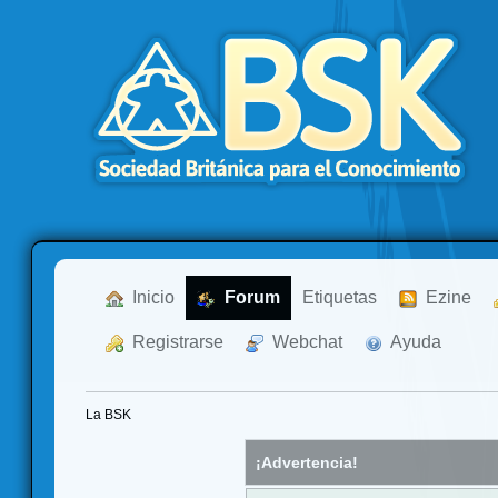
  Inicio
  Forum
Etiquetas
  Ezine
  Registrarse
  Webchat
  Ayuda
La BSK
¡Advertencia!