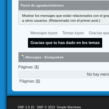
Panel de agradecimientos
Mostrar los mensajes que están relacionados con el gra
a otros usuarios. (Relacionado con el primer post.)
Mensajes tuyos
Temas tuyos
Gracias que
Gracias que tu has dado en los temas
Mensajes - Enriquebsk
Páginas: [
1
]
No hay mensa
Páginas: [
1
]
SMF 2.0.15
|
SMF © 2013
,
Simple Machines