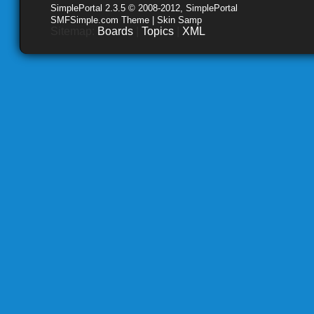
SimplePortal 2.3.5 © 2008-2012, SimplePortal
SMFSimple.com Theme | Skin Samp
Sitemap:
Boards
|
Topics
|
XML