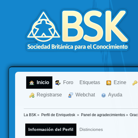
  Inicio
  Foro
Etiquetas
  Ezine
  Registrarse
  Webchat
  Ayuda
La BSK
»
Perfil de Enriquebsk 
»
Panel de agradecimientos
»
Grac
Información del Perfil
Distinciones