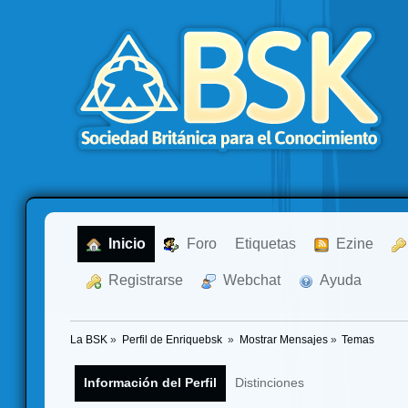
  Inicio
  Foro
Etiquetas
  Ezine
  Registrarse
  Webchat
  Ayuda
La BSK
»
Perfil de Enriquebsk 
»
Mostrar Mensajes
»
Temas
Información del Perfil
Distinciones